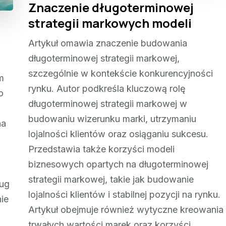
Znaczenie długoterminowej
strategii markowych modeli
Artykuł omawia znaczenie budowania
długoterminowej strategii markowej,
szczególnie w kontekście konkurencyjności
m
rynku. Autor podkreśla kluczową rolę
o
długoterminowej strategii markowej w
budowaniu wizerunku marki, utrzymaniu
na
lojalności klientów oraz osiąganiu sukcesu.
Przedstawia także korzyści modeli
biznesowych opartych na długoterminowej
strategii markowej, takie jak budowanie
ług
lojalności klientów i stabilnej pozycji na rynku.
ie
Artykuł obejmuje również wytyczne kreowania
trwałych wartości marek oraz korzyści