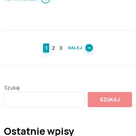
Stronicowanie
wpisów
STRONA
STRONA
STRONA
1
2
3
DALEJ
Szukaj
SZUKAJ
Ostatnie wpisy