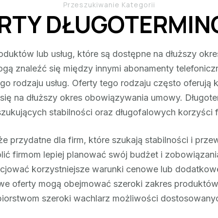
Przeszukiwanie Kategorii
RTY DŁUGOTERMI
oduktów lub usług, które są dostępne na dłuższy okres
 mogą znaleźć się między innymi abonamenty telefoni
ego rodzaju usług. Oferty tego rodzaju często oferuj
ją się na dłuższy okres obowiązywania umowy. Długote
szukujących stabilności oraz długofalowych korzyści 
 przydatne dla firm, które szukają stabilności i prz
ć firmom lepiej planować swój budżet i zobowiązania
cjować korzystniejsze warunki cenowe lub dodatkow
e oferty mogą obejmować szeroki zakres produktów i
biorstwom szeroki wachlarz możliwości dostosowanyc