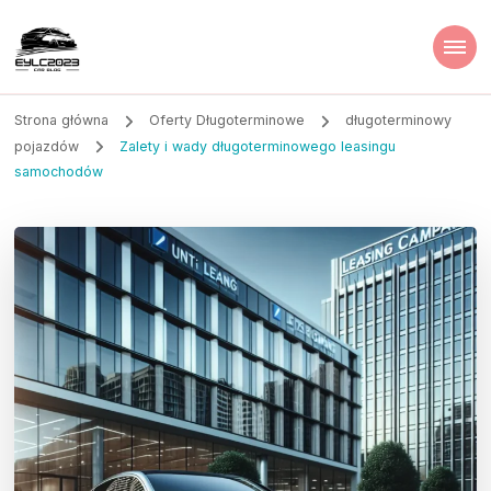
Strona główna
Oferty Długoterminowe
długoterminowy
pojazdów
Zalety i wady długoterminowego leasingu
samochodów