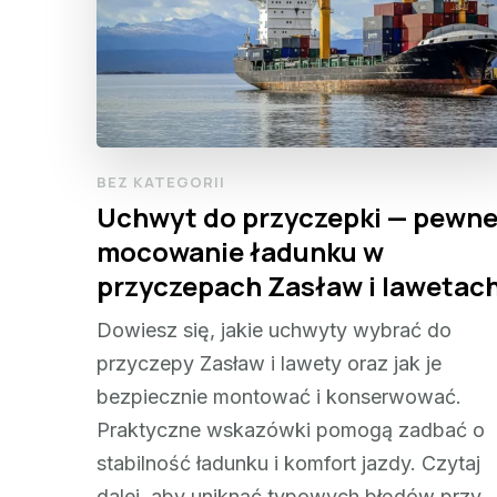
BEZ KATEGORII
Uchwyt do przyczepki — pewn
mocowanie ładunku w
przyczepach Zasław i lawetac
Dowiesz się, jakie uchwyty wybrać do
przyczepy Zasław i lawety oraz jak je
bezpiecznie montować i konserwować.
Praktyczne wskazówki pomogą zadbać o
stabilność ładunku i komfort jazdy. Czytaj
dalej, aby uniknąć typowych błędów przy