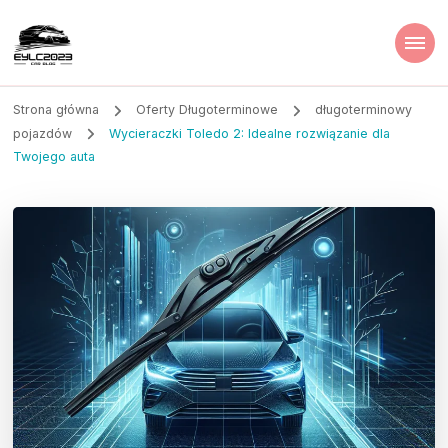
Strona główna
Oferty Długoterminowe
długoterminowy
pojazdów
Wycieraczki Toledo 2: Idealne rozwiązanie dla
Twojego auta