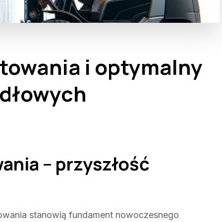
towania i optymalny
idłowych
nia – przyszłość
towania stanowią fundament nowoczesnego