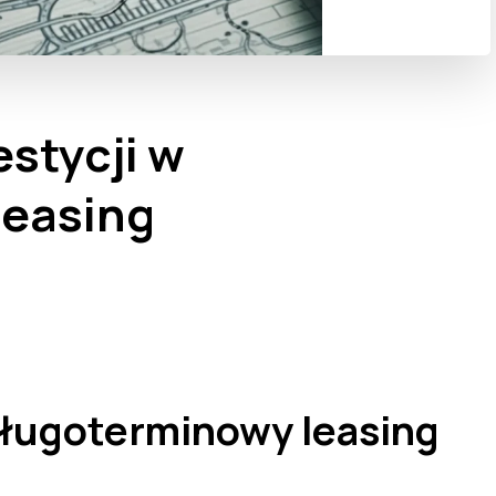
estycji w
leasing
długoterminowy leasing